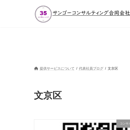
コ
ナ
ン
ビ
テ
ゲ
ン
ー
ツ
シ
へ
ョ
ス
ン
キ
に
ッ
移
プ
動
提供サービスについて
代表社員ブログ
文京区
文京区
コンサ