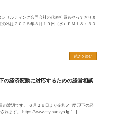
コンサルティング合同会社の代表社員もやっておりま
在の私は２０２５年３月１９日（水）ＰＭ１８：３０
続きを読む
現下の経済変動に対応するための経営相談
員の渡辺です。 ６月２６日より令和5年度 現下の経
ps://www.city.bunkyo.lg […]