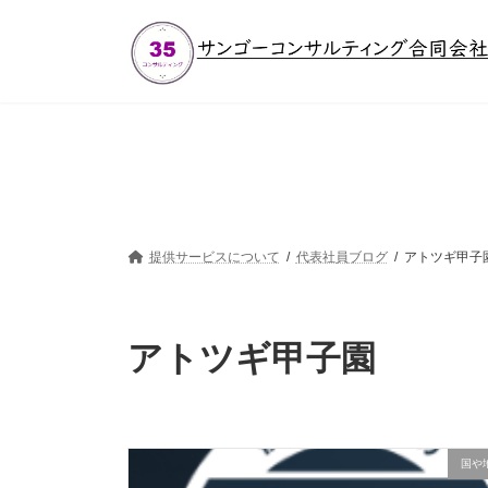
コ
ナ
ン
ビ
テ
ゲ
ン
ー
ツ
シ
へ
ョ
ス
ン
キ
に
ッ
移
プ
動
提供サービスについて
代表社員ブログ
アトツギ甲子
アトツギ甲子園
国や