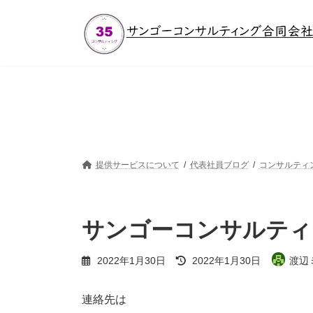
コ
ナ
ン
ビ
テ
ゲ
ン
ー
ツ
シ
へ
ョ
ス
ン
キ
に
ッ
移
プ
動
提供サービスについて
代表社員ブログ
コンサルティ
サンゴーコンサルティ
最
2022年1月30日
2022年1月30日
渡辺
終
更
新
連絡先は
日